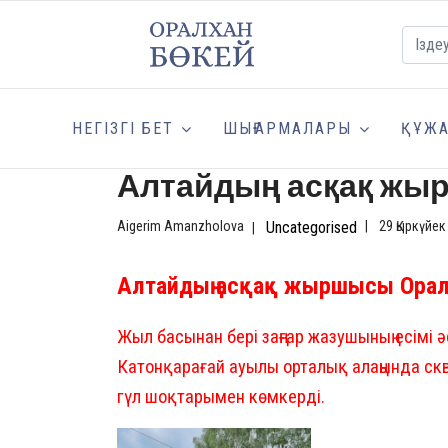
НЕГІЗГІ БЕТ
ШЫҒАРМАЛАРЫ
ҚҰЖА
Алтайдың асқақ ж
Aigerim Amanzholova
Uncategorised
29 Қыркүйек
Алтайдың асқақ жыршысы Оралх
Жыл басынан бері заңғар жазушының есімі ә
Катонқарағай ауылы орталық алаңында скв
гүл шоқтарымен көмкерді.