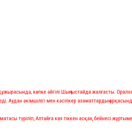
н құжырасында, көпке әйгілі Шыңғыстайда жалғасты. Оралх
 еді. Аудан әкімшілігі мен кәсіпкер азаматтардың арқасы
ақ матасы түріліп, Алтайға көз тіккен асқақ бейнесі жұртым