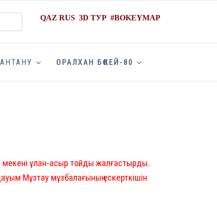
QAZ
RUS
3D ТУР
#
BOKEYMAP
АНТАНУ
ОРАЛХАН БӨКЕЙ-80
кен мекені ұлан-асыр тойды жалғастырды.
қауым Мұзтау мұзбалағының ескерткішін