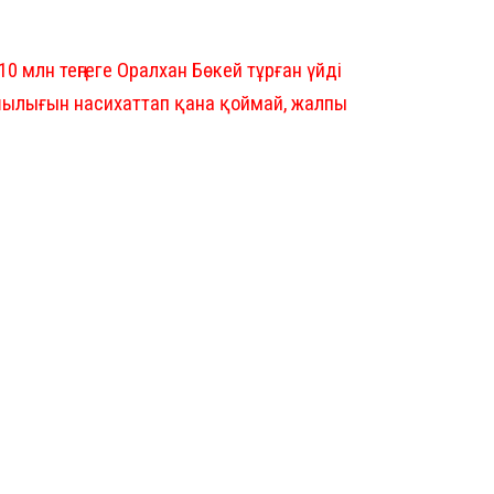
млн теңгеге Оралхан Бөкей тұрған үйді
шылығын насихаттап қана қоймай, жалпы