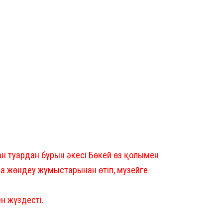
ан туардан бұрын әкесі Бөкей өз қолымен
нда жөндеу жұмыстарынан өтіп, музейге
ен жүздесті.