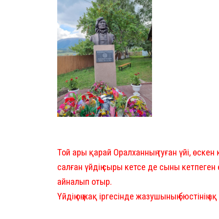
Той ары қарай Оралханның туған үйі, өске
салған үйдің сыры кетсе де сыны кетпеген
айналып отыр.
Үйдің оң жақ іргесінде жазушының бюстінің 