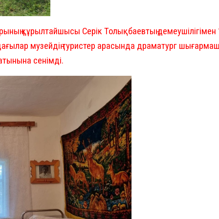
ың құрылтайшысы Серік Толықбаевтың демеушілігімен 10 
дағылар музейдің туристер арасында драматург шығарма
сатынына сенімді.