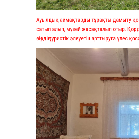
Ауылдық аймақтарды тұрақты дамыту қорын
сатып алып, музей жасақталып отыр. Қор
өңірдің туристік әлеуетін арттыруға үлес қо