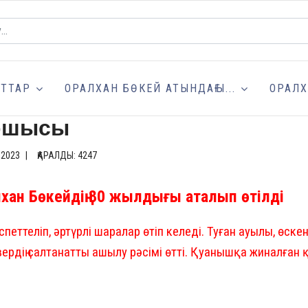
ТТАР
ОРАЛХАН БӨКЕЙ АТЫНДАҒЫ...
ОРАЛХ
ыршысы
 2023
ҚАРАЛДЫ: 4247
ан Бөкейдің 80 жылдығы аталып өтілді
спеттеліп, әртүрлі шаралар өтіп келеді. Туған ауылы, өс
ердің салтанатты ашылу рәсімі өтті. Қуанышқа жиналған 