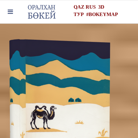
QAZ
RUS
3D
ТУР
#
BOKEYMAP