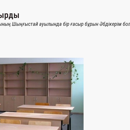
ғырды
нының Шыңғыстай ауылында бір ғасыр бұрын Әбдікерім болы