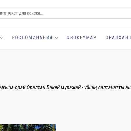
ВОСПОМИНАНИЯ
#BOKEYMAP
ОРАЛХАН 
дығына орай Оралхан Бөкей мұражай - үйінің салтанатты