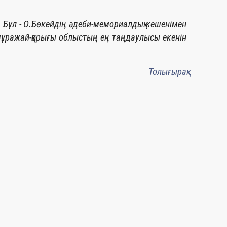
Бұл - О.Бөкейдің әдеби-мемориалдық кешенімен
ражай-қорығы облыстың ең таңдаулысы екенін
Толығырақ