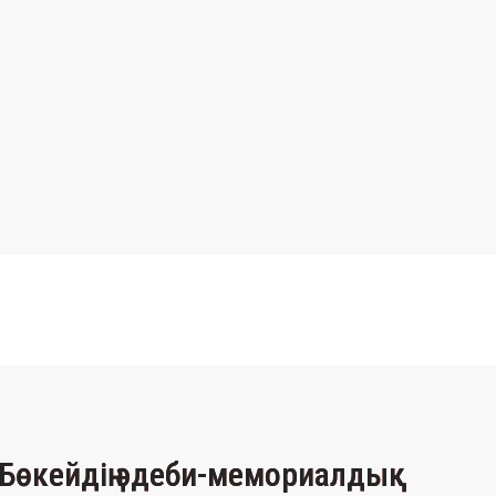
Бөкейдің әдеби-мемориалдық