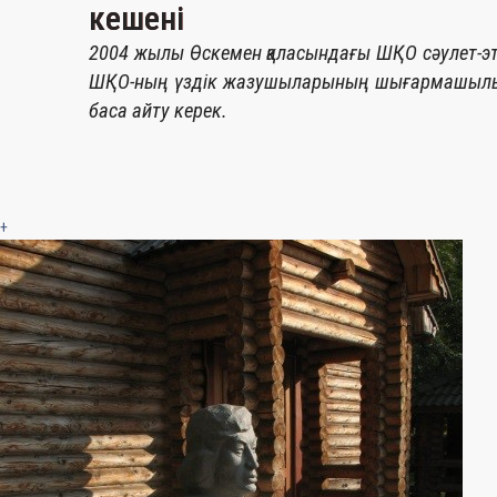
кешені
2004 жылы Өскемен қаласындағы ШҚО сәулет-эт
ШҚО-ның үздік жазушыларының шығармашылығы
баса айту керек.
+