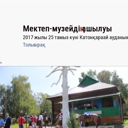
Мектеп-музейдің ашылуы
2017 жылы 25 тамыз күні Катонқарағай ауданы
Толығырақ
+