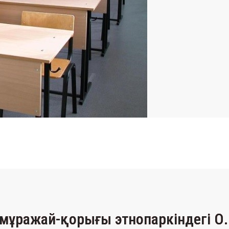
мұражай-қорығы этнопаркіндегі О.