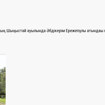
ның Шыңғыстай ауылында Әбдікерім Ережепұлы атындағы 