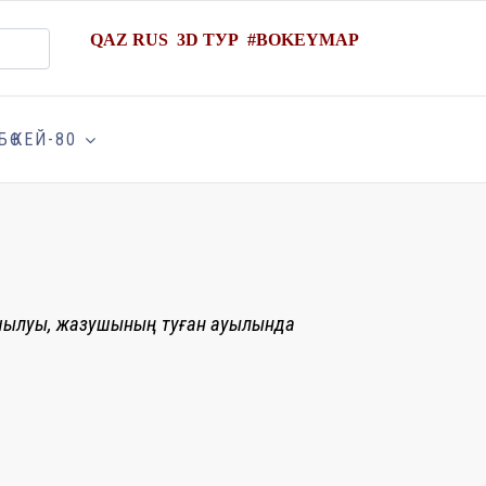
QAZ
RUS
3D ТУР
#
BOKEYMAP
БӨКЕЙ-80
 ашылуы, жазушының туған ауылында