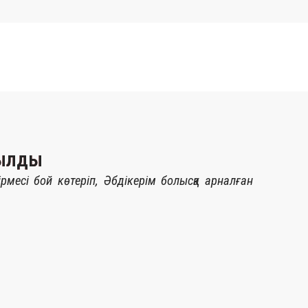
шылды
рмесі бой көтеріп, Әбдікерім болысқа арналған