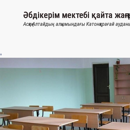
Әбдікерім мектебі қайта жаң
Асқақ Алтайдың алқымындағы Катонқарағай ауда
+