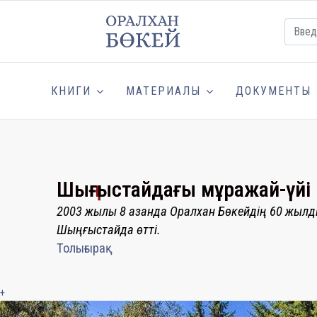
КНИГИ
МАТЕРИАЛЫ
ДОКУМЕНТЫ
Шыңғыстайдағы мұражай-үйі
2003 жылы 8 қазанда Оралхан Бөкейдің 60 жыл
Шыңғыстайда өтті.
Толығырақ
+