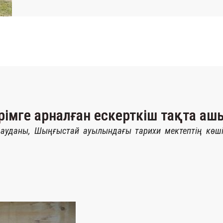
рімге арналған ескерткіш тақта а
ай ауданы, Шыңғыстай ауылындағы тарихи мектептің көші