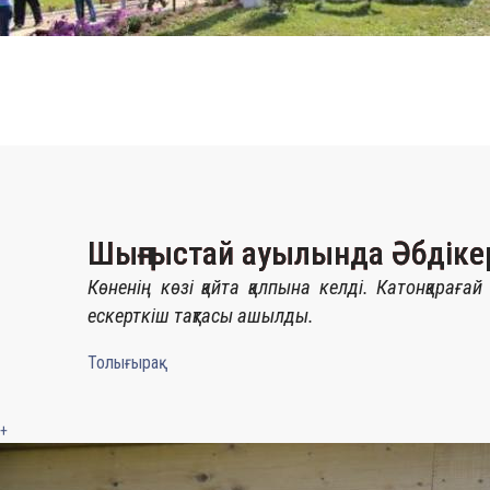
Шыңғыстай ауылында Әбдіке
Көненің көзі қайта қалпына келді. Катонқарағ
ескерткіш тақтасы ашылды.
Толығырақ
+