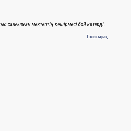
.
с салғызған мектептің көшірмесі бой көтерді
Толығырақ