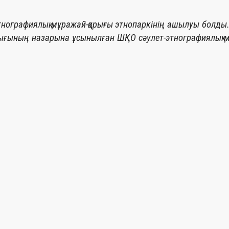
нографиялық мұражай-қорығы этнопаркінің ашылуы болды. 
ның назарына ұсынылған ШҚО сәулет-этнографиялық мұ