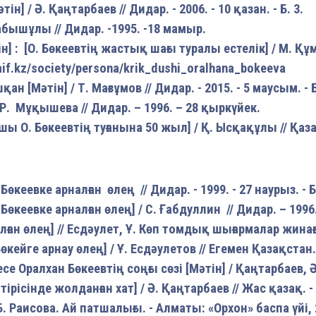
] / Ә. Қаңтарбаев // Дидар. - 2006. - 10 қазан. - Б. 3.
абышұлы // Дидар. -1995. -18 мамыр.
: [О. Бөкеевтің жастық шағы туралы естелік] / М. Құма
aif.kz/society/persona/krik_dushi_oralhana_bokeeva
н [Мәтін] / Т. Мағзұмов // Дидар. - 2015. - 5 маусым. - Б
Р. Мұқышева // Дидар. – 1996. – 28 қыркүйек.
 О. Бөкеевтің туғанына 50 жыл] / Қ. Ысқақұлы // Қазақ 
өкеевке арналған өлең // Дидар. - 1999. - 27 наурыз. - Б
Бөкеевке арналған өлең] / С. Ғабдуллин // Дидар. – 1996
лған өлең] // Есдәулет, Ұ. Көп томдық шығармалар жинағы
Бөкейге арнау өлең] / Ұ. Есдәулетов // Егемен Қазақстан.
 Оралхан Бөкеевтің соңғы сөзі [Мәтін] / Қаңтарбаев, Ә
 тірісінде жолданған хат] / Ә. Қаңтарбаев // Жас қазақ. -
. Раисова. Ай патшалығы. - Алматы: «Орхон» баспа үйі, 20