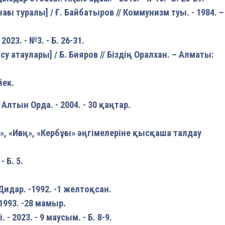
ғы туралы] / Ғ. Байбатыров // Коммунизм туы. - 1984. –
23. - №3. - Б. 26-31.
атаулары] / Б. Бияров // Біздің Оралхан. – Алматы:
йек.
 Алтын Орда. - 2004. - 30 қаңтар.
, «Иғаң», «Кербұғы» әңгімелеріне қысқаша талдау
 Б. 5.
идар. -1992. -1 желтоқсан.
-1993. -28 мамыр
.
 - 2023. - 9 маусым. - Б. 8-9.