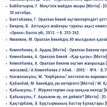
Байбатыров, Ғ. Мәңгілік майдан жыры [Мәтін] : [О
30 октябрь.
Балтабаева, Г. Оралхан Бөкей әңгімелеріндегі ұлттық
Бияров, Б. Алтықыз жайлауы туралы аңыз немесе «
«Орхон» Баспа үйі, 2013. – Б. 253-262.
Иманғали, М. Оралхан Бөкейдің 80 жылдығын қалай 
Кемелбаева, А. Ардақ [Мәтін] : Оралхан Бөкеев 
Кемелбаева, А. Оралхан Бөкей. «Қар қызы» [Мәтін] /
Кемелбаева, А. Оралхан Бөкеев әңгіме жанрында [
жасалған] / А.Кемелбаева // Абай. - 2002. - №4. - Б.7
Кенжеханұлы, М. "Кербұғыны" кестелеген көркемсөз 
Қабанбай, М. Бөкейдің үш көтерілісі [Мәтін] / М. Қаба
Қабышұлы, Ғ. Жерлестеріме сыр ашқым келеді [Мә
Қабышұлы, Ғ. Ақиығым-ау, не деймін? [Мәтін] : [О
Қаңтарбаев, Ә. Бұқтырманың бастау бұлақтары [