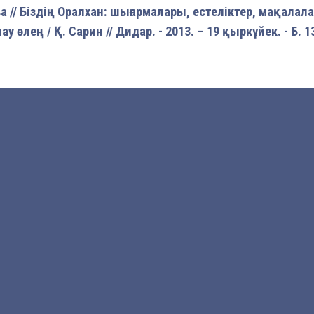
а // Біздің Оралхан: шығармалары, естеліктер, мақалалар.
 өлең / Қ. Сарин // Дидар. - 2013. – 19 қыркүйек. - Б. 1