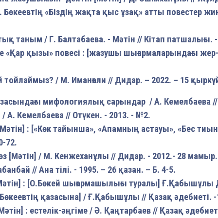
. Бөкеевтің «Біздің жақта қыс ұзақ» атты повестер жина
 таным / Г. Балтабаева. - Мәтін // Кітап патшалығы. - 20
Қар қызы» повесі : [жазушы шығармаларындағы жер-су 
тойлаймыз? / М. Иманғали // Дидар. – 2022. – 15 қыркү
прозасындағы мифологиялық с
арындар / А. Кемелбаева //
 А. Кемелбаева // Отүкен. - 2013. - №2.
Мәтін] : [«Көк тайынша», «Апамның астауы», «Бес тиын»
0-72.
[Мәтін] / М. Кенжеханұлы // Дидар. - 2012.- 28 мамыр. -
нбай // Ана тілі. - 1995. – 26 қазан. – Б. 4-5.
тін] : [О.Бөкей шығармашылығы туралы] Ғ.Қабышұлы Д
.Бөкеевтің қазасына] / Ғ.Қабышұлы // Қазақ әдебиеті. 
Мәтін]
: естелік-әңгіме / Ә. Қаңтарбаев // Қазақ әдебиеті.