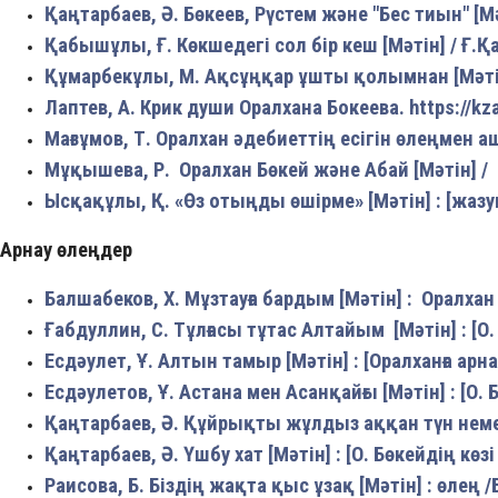
Қаңтарбаев, Ә. Бөкеев, Рүстем және "Бес тиын" [Мәтін
Қабышұлы, Ғ. Көкшедегі сол бір кеш [Мәтін] / Ғ.Қ
Құмарбекұлы, М. Ақсұңқар ұшты қолымнан [Мәтін] 
Лаптев, А. Крик души Оралхана Бокеева. https://kz
Мағзұмов, Т. Оралхан әдебиеттің есігін өлеңмен ашқа
Мұқышева, Р. Оралхан Бөкей және Абай [Мәтін] / 
Ысқақұлы, Қ. «Өз отыңды өшірме» [Мәтін] : [жазушы
Арнау өлеңдер
Балшабеков, Х. Мұзтауға бардым [Мәтін] : Оралхан Б
Ғабдуллин, С. Тұлғасы тұтас Алтайым [Мәтін] : [О. 
Есдәулет, Ұ. Алтын тамыр [Мәтін] : [Оралханға арна
Есдәулетов, Ұ. Астана мен Асанқайғы [Мәтін] : [О. 
Қаңтарбаев, Ә. Құйрықты жұлдыз аққан түн немесе
Қаңтарбаев, Ә. Үшбу хат [Мәтін] : [О. Бөкейдің көзі
Раисова, Б. Біздің жақта қыс ұзақ [Мәтін] : өлең /Б