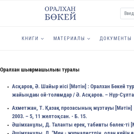
КНИГИ
МАТЕРИАЛЫ
ДОКУМЕНТЫ
Оралхан шығармашылығы туралы
Асқаров, Ә. Шайыр иісі [Мәтін] : Оралхан Бөкей тур
жайындағы ой-толғамдар / Ә. Асқаров. – Нұр-Сұлтан
Ахметжан, Т. Қазақ прозасының мұзтауы [Мәтін] :
2003. – 5, 11 желтоқсан. - Б. 15.
Әшімханұлы, Д. Таланты ерек, табиғаты бөлек-ті [М
Әшімханұлы, Д. "Мен - журналистпін, одан кейін ғ