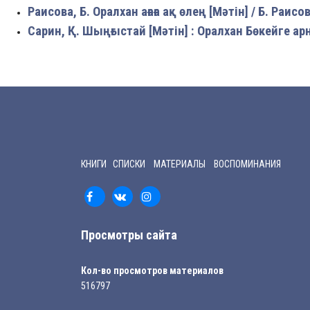
Раисова, Б. Оралхан ағаға ақ өлең [Мәтін] / Б.
Раисов
Сарин, Қ. Шыңғыстай [Мәтін] : Оралхан Бөкейге арнау
КНИГИ СПИСКИ МАТЕРИАЛЫ ВОСПОМИНАНИЯ
Просмотры сайта
Кол-во просмотров материалов
516797