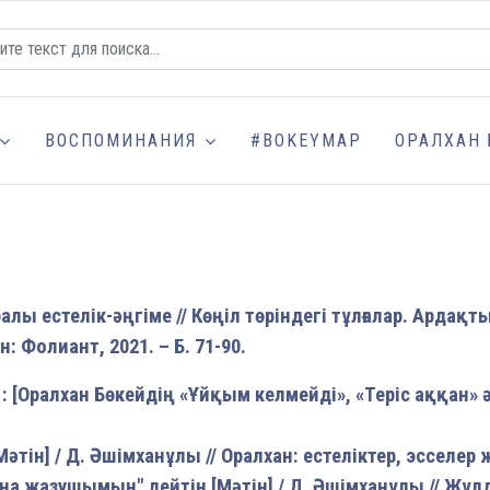
ВОСПОМИНАНИЯ
#BOKEYMAP
ОРАЛХАН 
алы естелік-әңгіме // Көңіл төріндегі тұлғалар. Ардақты
: Фолиант, 2021. – Б. 71-90.
 [Оралхан Бөкейдің «Ұйқым келмейді», «Теріс аққан» әң
әтін] / Д. Әшімханұлы // Оралхан: естеліктер, эсселер ж
ана жазушымын" дейтін [Мәтін] / Д. Әшімханұлы // Жұлды