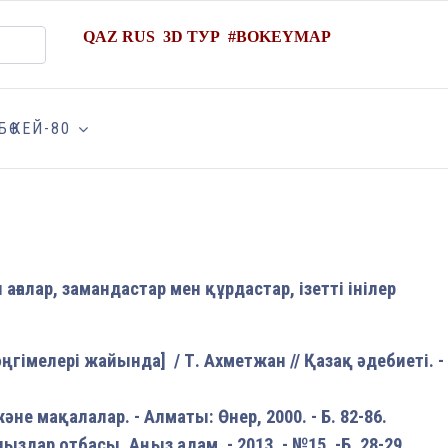
QAZ
RUS
3D ТУР
#
BOKEYMAP
БӨКЕЙ-80
 ағалар, замандастар мен құрдастар, ізетті інілер
гімелері жайында] / Т. Ахметжан // Қазақ әдебиеті. -
әне мақалалар. - Алматы: Өнер, 2000. - Б. 82-86.
здар отбасы. Аңыз адам. - 2013. - №15. -Б. 28-29.